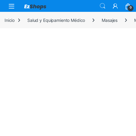
Saltar a la navegación
Saltar al contenido
0
Inicio
Salud y Equipamiento Médico
Masajes