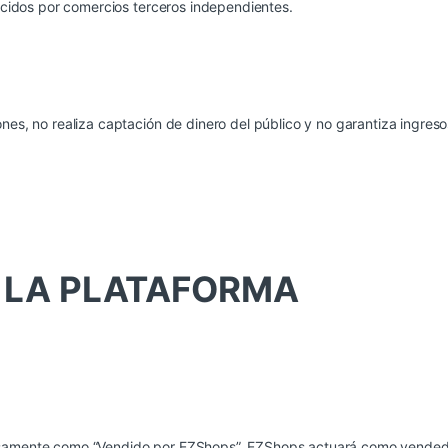
recidos por comercios terceros independientes.
ones, no realiza captación de dinero del público y no garantiza ingres
E LA PLATAFORMA
esamente como “Vendido por EZShops”, EZShops actuará como vendedor