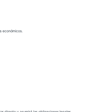
os económicos.
 directo y asumirá las obligaciones legales