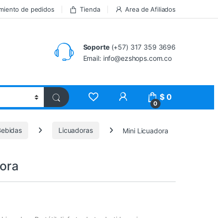
miento de pedidos
Tienda
Area de Afiliados
Soporte
(+57) 317 359 3696
Email: info@ezshops.com.co
$
0
0
Bebidas
Licuadoras
Mini Licuadora
dora