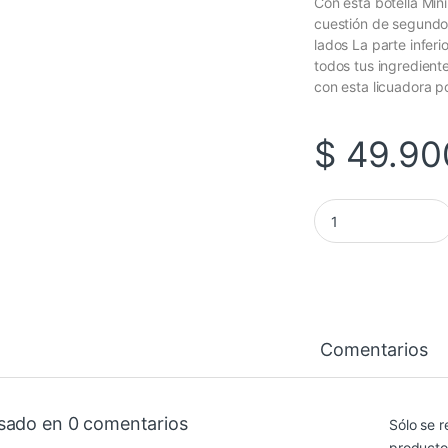
Con esta botella Mini
cuestión de segundos
lados La parte infer
todos tus ingredient
con esta licuadora por
$
49.90
Mini Licuadora cant
Comentarios
sado en 0 comentarios
Sólo se r
producto