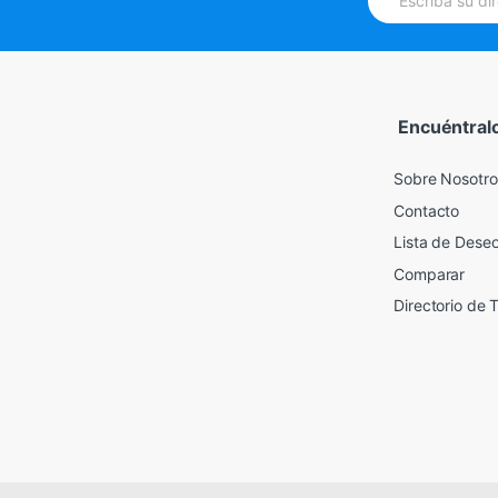
m
a
i
l
*
Encuéntral
Sobre Nosotro
Contacto
Lista de Dese
Comparar
Directorio de 