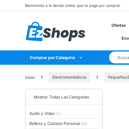
Saltar a la navegación
Saltar al contenido
Bienvenido a la tienda online que te paga por comprar
Ofertas
Env
Búsqueda 
Comprar por Categoría
Inicio
Electrodomésticos
Pequeños E
Mostrar Todas Las Categorías
Audio y Video
(3)
Belleza y Cuidado Personal
(26)