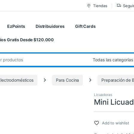
Tiendas
Segui
EzPoints
Distribuidores
Gift Cards
íos Gratis Desde $120.000
de:
lectrodomésticos
Para Cocina
Preparación de 
Licuadoras
Mini Licua
Add to wishlist