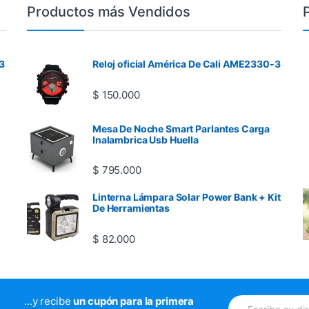
Productos más Vendidos
3
Reloj oficial América De Cali AME2330-3
$
150.000
Mesa De Noche Smart Parlantes Carga
Inalambrica Usb Huella
$
795.000
Linterna Lámpara Solar Power Bank + Kit
De Herramientas
$
82.000
E
...y recibe
un cupón para la primera