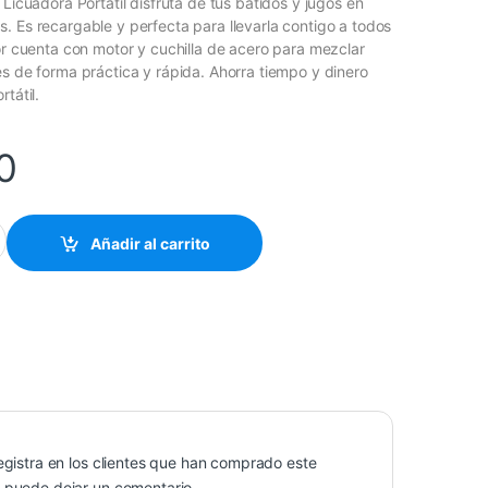
 Licuadora Portátil disfruta de tus batidos y jugos en
. Es recargable y perfecta para llevarla contigo a todos
ior cuenta con motor y cuchilla de acero para mezclar
es de forma práctica y rápida. Ahorra tiempo y dinero
tátil.
0
idad
Añadir al carrito
egistra en los clientes que han comprado este
 puede dejar un comentario.