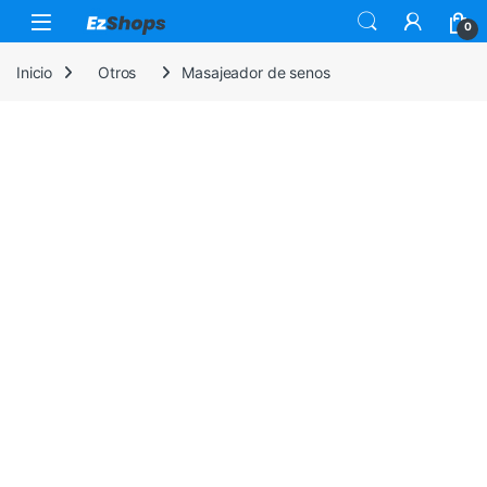
Saltar a la navegación
Saltar al contenido
0
Inicio
Otros
Masajeador de senos