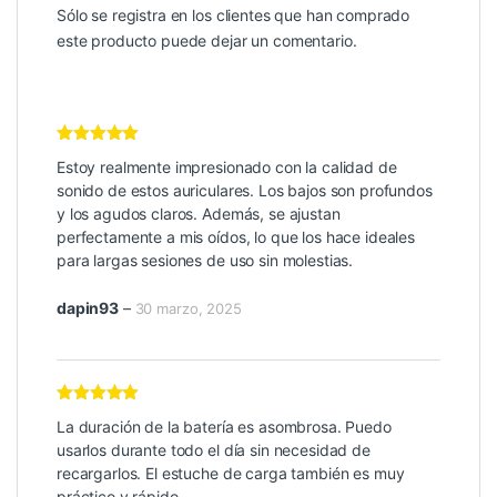
Sólo se registra en los clientes que han comprado
este producto puede dejar un comentario.
Valorado con
Estoy realmente impresionado con la calidad de
5
de 5
sonido de estos auriculares. Los bajos son profundos
y los agudos claros. Además, se ajustan
perfectamente a mis oídos, lo que los hace ideales
para largas sesiones de uso sin molestias.
dapin93
–
30 marzo, 2025
Valorado con
La duración de la batería es asombrosa. Puedo
5
de 5
usarlos durante todo el día sin necesidad de
recargarlos. El estuche de carga también es muy
práctico y rápido.