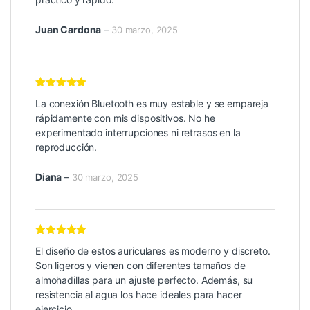
Juan Cardona
–
30 marzo, 2025
Valorado con
La conexión Bluetooth es muy estable y se empareja
5
de 5
rápidamente con mis dispositivos. No he
experimentado interrupciones ni retrasos en la
reproducción.
Diana
–
30 marzo, 2025
Valorado con
El diseño de estos auriculares es moderno y discreto.
5
de 5
Son ligeros y vienen con diferentes tamaños de
almohadillas para un ajuste perfecto. Además, su
resistencia al agua los hace ideales para hacer
ejercicio.