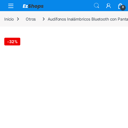
Saltar a la navegación
Saltar al contenido
0
Inicio
Otros
Audífonos Inalámbricos Bluetooth con Panta
-
32%