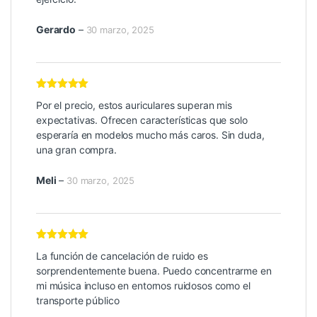
Gerardo
–
30 marzo, 2025
Valorado con
Por el precio, estos auriculares superan mis
5
de 5
expectativas. Ofrecen características que solo
esperaría en modelos mucho más caros. Sin duda,
una gran compra.
Meli
–
30 marzo, 2025
Valorado con
La función de cancelación de ruido es
5
de 5
sorprendentemente buena. Puedo concentrarme en
mi música incluso en entornos ruidosos como el
transporte público