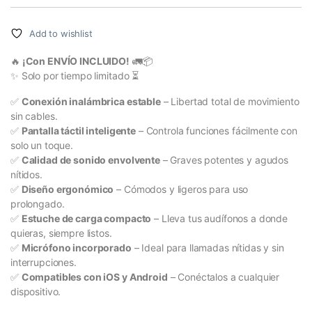
Valorado con
11
5.00
de 5
en base a
valoracione
Add to wishlist
s de
clientes
🔥
¡Con ENVÍO INCLUIDO!
🚛📦
✨ Solo por tiempo limitado ⏳
✅
Conexión inalámbrica estable
– Libertad total de movimiento
sin cables.
✅
Pantalla táctil inteligente
– Controla funciones fácilmente con
solo un toque.
✅
Calidad de sonido envolvente
– Graves potentes y agudos
nítidos.
✅
Diseño ergonómico
– Cómodos y ligeros para uso
prolongado.
✅
Estuche de carga compacto
– Lleva tus audífonos a donde
quieras, siempre listos.
✅
Micrófono incorporado
– Ideal para llamadas nítidas y sin
interrupciones.
✅
Compatibles con iOS y Android
– Conéctalos a cualquier
dispositivo.