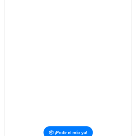
📦 ¡Pedir el mío ya!