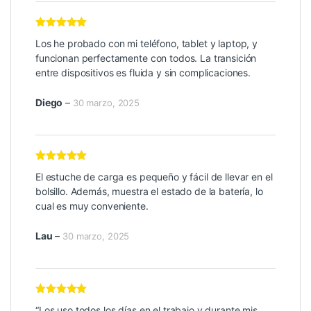
Valorado con
Los he probado con mi teléfono, tablet y laptop, y
5
de 5
funcionan perfectamente con todos. La transición
entre dispositivos es fluida y sin complicaciones.
Diego
–
30 marzo, 2025
Valorado con
El estuche de carga es pequeño y fácil de llevar en el
5
de 5
bolsillo. Además, muestra el estado de la batería, lo
cual es muy conveniente.
Lau
–
30 marzo, 2025
Valorado con
“Los uso todos los días en el trabajo y durante mis