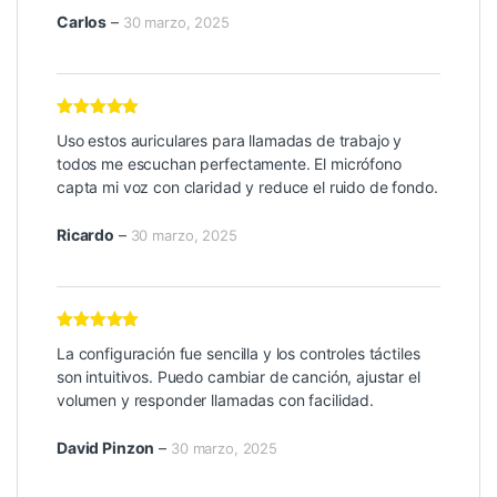
Carlos
–
30 marzo, 2025
Valorado con
Uso estos auriculares para llamadas de trabajo y
5
de 5
todos me escuchan perfectamente. El micrófono
capta mi voz con claridad y reduce el ruido de fondo.
Ricardo
–
30 marzo, 2025
Valorado con
La configuración fue sencilla y los controles táctiles
5
de 5
son intuitivos. Puedo cambiar de canción, ajustar el
volumen y responder llamadas con facilidad.
David Pinzon
–
30 marzo, 2025