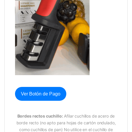
Ver Botón de Pago
Bordes rectos cuchillo:
Afilar cuchillos de acero de
borde recto (no apto para hojas de cartón ondulado,
como cuchillos de pan) No utilice en el cuchillo de