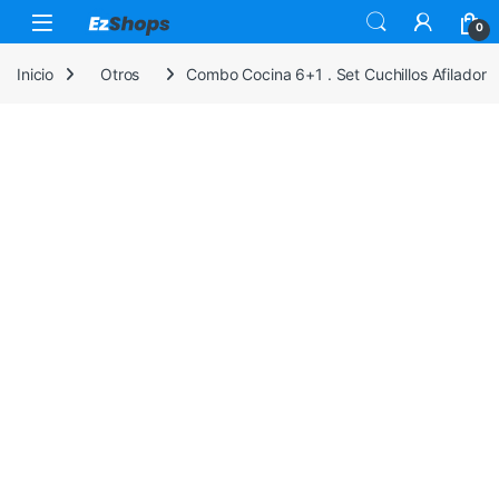
Saltar a la navegación
Saltar al contenido
0
Inicio
Otros
Combo Cocina 6+1 . Set Cuchillos Afilador