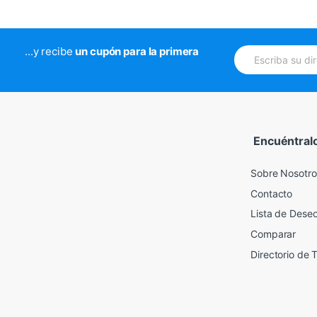
E
...y recibe
un cupón para la primera
m
a
i
l
*
Encuéntral
Sobre Nosotro
Contacto
Lista de Dese
Comparar
Directorio de 