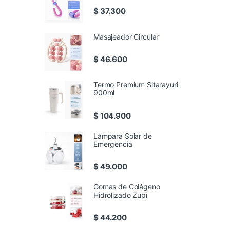
$
37.300
Masajeador Circular
$
46.600
Termo Premium Sitarayuri
900ml
$
104.900
Lámpara Solar de
Emergencia
$
49.000
Gomas de Colágeno
Hidrolizado Zupi
$
44.200