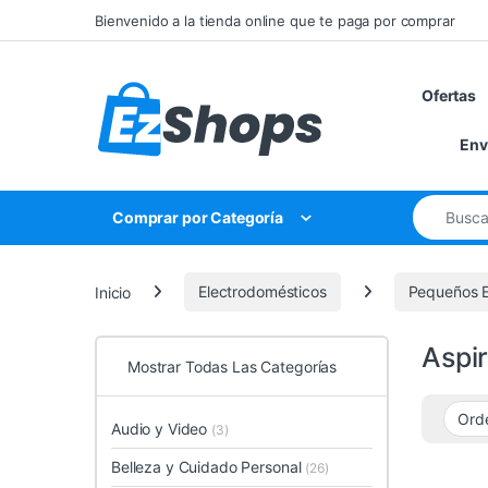
Saltar a la navegación
Saltar al contenido
Bienvenido a la tienda online que te paga por comprar
Ofertas
Env
Búsqueda 
Comprar por Categoría
Inicio
Electrodomésticos
Pequeños E
Aspi
Mostrar Todas Las Categorías
Audio y Video
(3)
Belleza y Cuidado Personal
(26)