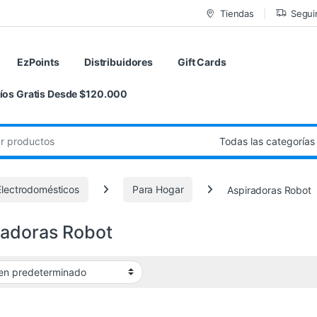
Tiendas
Segui
EzPoints
Distribuidores
Gift Cards
íos Gratis Desde $120.000
de:
lectrodomésticos
Para Hogar
Aspiradoras Robot
radoras Robot