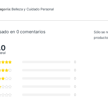
egoría:
Belleza y Cuidado Personal
sado en 0 comentarios
Sólo se r
producto
.0
eral
0
0
0
0
0