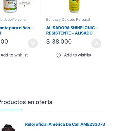
Cuidado Personal
Belleza y Cuidado Personal
nte para niños –
ALISADORA SHINE IONIC –
l
RESISTENTE – ALISADO
DEFINITIVO JAPONES CON
500
$
38.000
IONES – LUIS MANUEL
*340ML
Add to wishlist
Add to wishlist
Productos en oferta
Reloj oficial América De Cali AME2330-3