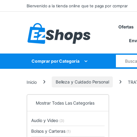
Saltar a la navegación
Saltar al contenido
Bienvenido a la tienda online que te paga por comprar
Ofertas
Env
Búsqueda 
Comprar por Categoría
Inicio
Belleza y Cuidado Personal
TRA
Mostrar Todas Las Categorías
Audio y Video
(3)
Bolsos y Carteras
(1)