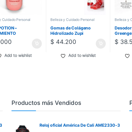
y Cuidado Personal
Belleza y Cuidado Personal
Belleza y 
POTION –
Gomas de Colágeno
Desodora
MIENTO
Hidrolizado Zupi
Greenge
ESIVO – PERFUME
.000
$
44.200
$
38.
AR CON FEROMONAS
 MANUEL – 120 ML
Add to wishlist
Add to wishlist
Productos más Vendidos
3
Reloj oficial América De Cali AME2330-3