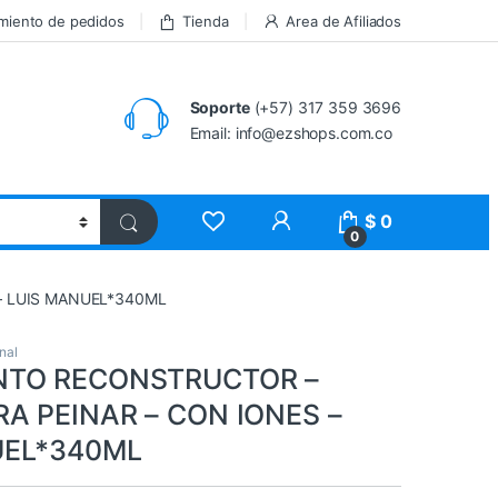
miento de pedidos
Tienda
Area de Afiliados
Soporte
(+57) 317 359 3696
Email: info@ezshops.com.co
$
0
0
– LUIS MANUEL*340ML
nal
NTO RECONSTRUCTOR –
A PEINAR – CON IONES –
UEL*340ML