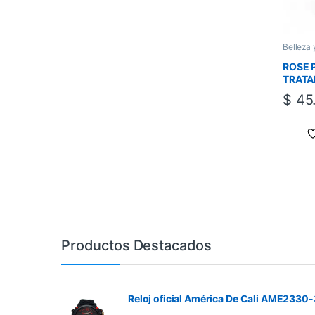
Belleza 
ROSE 
TRATA
PROGR
$
45
CAPIL
– LUIS
Productos Destacados
Reloj oficial América De Cali AME2330-