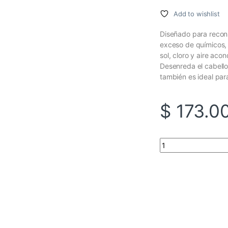
Add to wishlist
Diseñado para recons
exceso de químicos,
sol, cloro y aire aco
Desenreda el cabello,
también es ideal para
$
173.0
TRATAMIENTO RECO