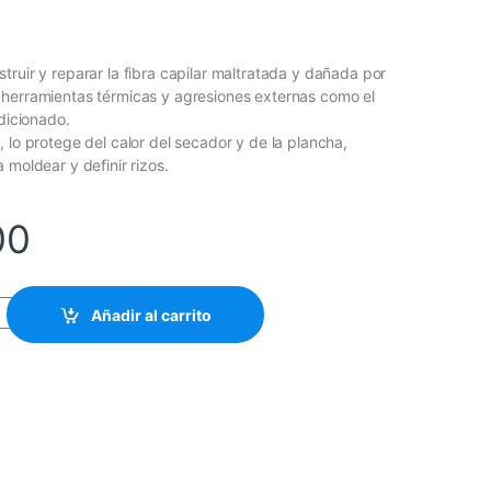
truir y reparar la fibra capilar maltratada y dañada por
 herramientas térmicas y agresiones externas como el
ndicionado.
 lo protege del calor del secador y de la plancha,
 moldear y definir rizos.
00
NSTRUCTOR - CREMA PARA PEINAR - CON IONES - LUIS MANUEL*
Añadir al carrito