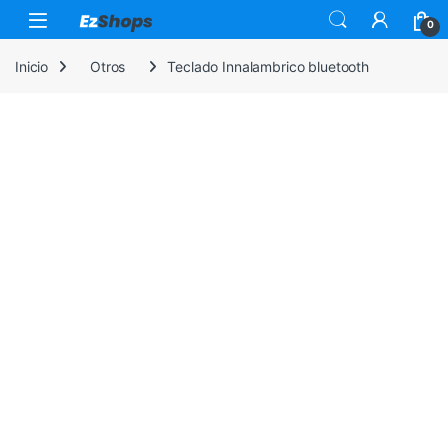
Saltar a la navegación
Saltar al contenido
0
Inicio
Otros
Teclado Innalambrico bluetooth