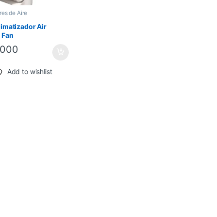
res de Aire
limatizador Air
 Fan
.000
Add to wishlist