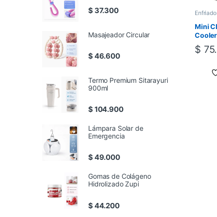
$
37.300
Enfriado
Mini C
Masajeador Circular
Cooler
$
75
$
46.600
Termo Premium Sitarayuri
900ml
$
104.900
Lámpara Solar de
Emergencia
$
49.000
Gomas de Colágeno
Hidrolizado Zupi
$
44.200