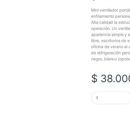
Mini ventilador portá
enfriamiento persona 
Alta calidad la estru
operación. Un ventila
apariencia simple y 
libre, escritorios de 
oficina de verano al a
de refrigeración pers
negro, blanco (opcio
$
38.00
Mini Ventilador A9 S