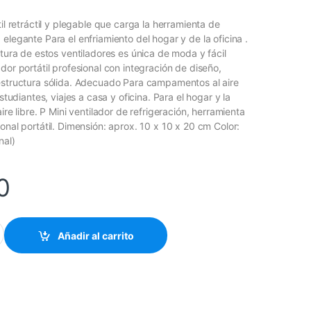
til retráctil y plegable que carga la herramienta de
elegante Para el enfriamiento del hogar y de la oficina .
ctura de estos ventiladores es única de moda y fácil
dor portátil profesional con integración de diseño,
estructura sólida. Adecuado Para campamentos al aire
estudiantes, viajes a casa y oficina. Para el hogar y la
ire libre. P Mini ventilador de refrigeración, herramienta
onal portátil. Dimensión: aprox. 10 x 10 x 20 cm Color:
nal)
0
 Portatil Retractil Usb Con Bateria Color Blanco Y Negro cantidad
Añadir al carrito