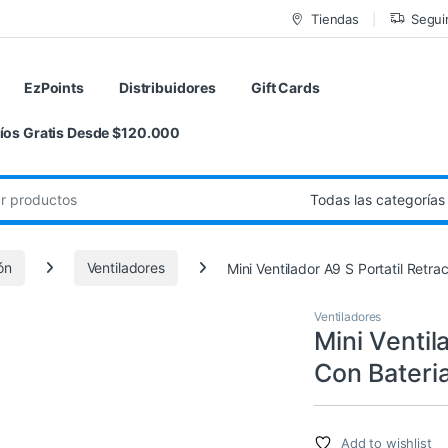
Tiendas
Segui
EzPoints
Distribuidores
Gift Cards
íos Gratis Desde $120.000
de:
ón
Ventiladores
Mini Ventilador A9 S Portatil Retr
Ventiladores
Mini Ventil
Con Bateri
Add to wishlist