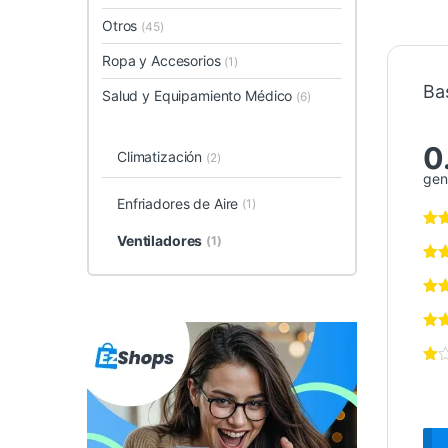
Otros
(45)
Ropa y Accesorios
(1)
Ba
Salud y Equipamiento Médico
(6)
0
Climatización
(2)
gen
Enfriadores de Aire
(1)
Ventiladores
(1)