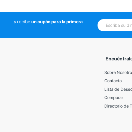
E
...y recibe
un cupón para la primera
m
a
i
l
*
Encuéntral
Sobre Nosotro
Contacto
Lista de Dese
Comparar
Directorio de 