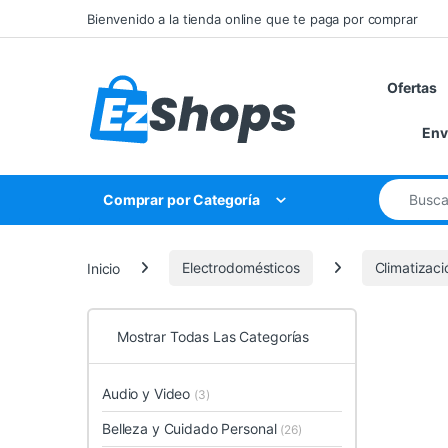
Saltar a la navegación
Saltar al contenido
Bienvenido a la tienda online que te paga por comprar
Ofertas
Env
Búsqueda 
Comprar por Categoría
Inicio
Electrodomésticos
Climatizaci
Mostrar Todas Las Categorías
Audio y Video
(3)
Belleza y Cuidado Personal
(26)