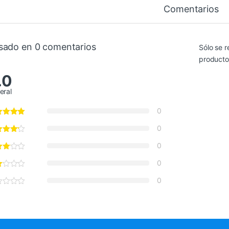
Comentarios
sado en 0 comentarios
Sólo se r
producto
.0
eral
0
0
0
0
0