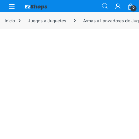
Saltar a la navegación
Saltar al contenido
0
Inicio
Juegos y Juguetes
Armas y Lanzadores de Jug