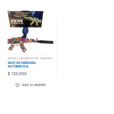
Armas y Lanzadores de Juguetes
,
Juegos y Juguetes
,
Pistolas y
AK47 DE HIDROGEL
Escopetas
AUTOMÁTICA
$
125.000
Add to wishlist