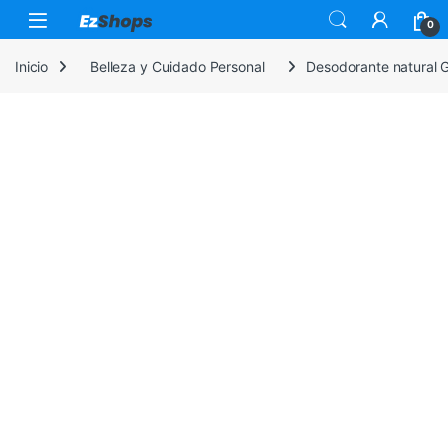
Saltar a la navegación
Saltar al contenido
0
Inicio
Belleza y Cuidado Personal
Desodorante natural 