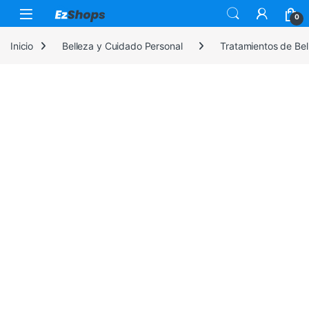
Saltar a la navegación
Saltar al contenido
0
Inicio
Belleza y Cuidado Personal
Tratamientos de Bel