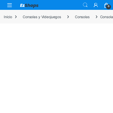
Saltar a la navegación
Saltar al contenido
0
Inicio
Consolas y Videojuegos
Consolas
Consola