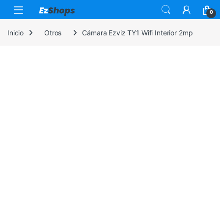
Saltar a la navegación
Saltar al contenido
0
Inicio
Otros
Cámara Ezviz TY1 Wifi Interior 2mp