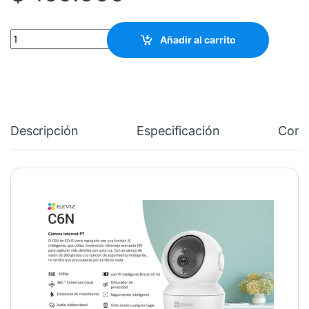
Cámara Ezviz TY1 Wifi Interior 2mp cantidad
Añadir al carrito
Descripción
Especificación
Come