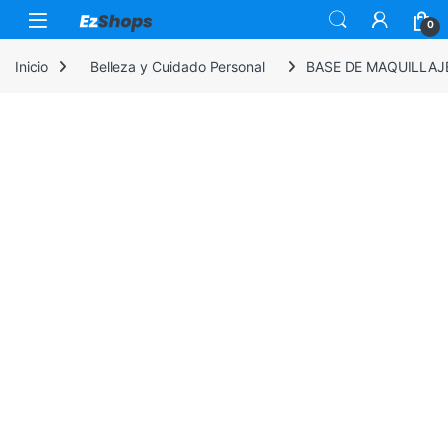
Saltar a la navegación
Saltar al contenido
0
Inicio
Belleza y Cuidado Personal
BASE DE MAQUILLAJ