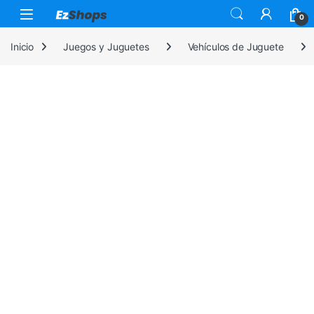
Saltar a la navegación
Saltar al contenido
0
Inicio
Juegos y Juguetes
Vehículos de Juguete