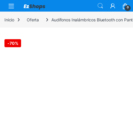
Saltar a la navegación
Saltar al contenido
0
Inicio
Oferta
Audífonos Inalámbricos Bluetooth con Panta
-
70%