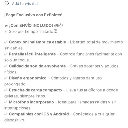
Add to wishlist
¡Pago Exclusivo con EzPoints!
🔥
¡Con ENVÍO INCLUIDO!
🚛📦
✨ Solo por tiempo limitado ⏳
✅
Conexión inalámbrica estable
– Libertad total de movimiento
sin cables.
✅
Pantalla táctil inteligente
– Controla funciones fácilmente con
solo un toque.
✅
Calidad de sonido envolvente
– Graves potentes y agudos
nítidos.
✅
Diseño ergonómico
– Cómodos y ligeros para uso
prolongado.
✅
Estuche de carga compacto
– Lleva tus audífonos a donde
quieras, siempre listos.
✅
Micrófono incorporado
– Ideal para llamadas nítidas y sin
interrupciones.
✅
Compatibles con iOS y Android
– Conéctalos a cualquier
dispositivo.