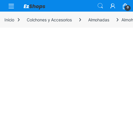
Saltar a la navegación
Saltar al contenido
0
Inicio
Colchones y Accesorios
Almohadas
Almoh