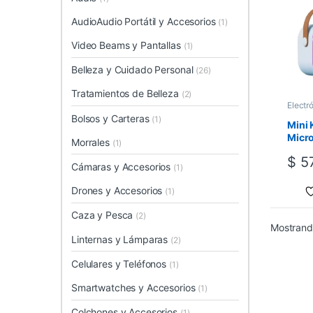
AudioAudio Portátil y Accesorios
(1)
Video Beams y Pantallas
(1)
Belleza y Cuidado Personal
(26)
Tratamientos de Belleza
(2)
Electr
Portáti
Bolsos y Carteras
(1)
Mini 
Micr
Morrales
(1)
$
57
Cámaras y Accesorios
(1)
Drones y Accesorios
(1)
Caza y Pesca
(2)
Mostrando
Linternas y Lámparas
(2)
Celulares y Teléfonos
(1)
Smartwatches y Accesorios
(1)
Colchones y Accesorios
(1)