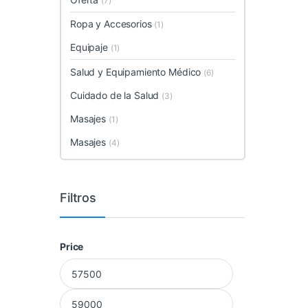
(7)
Ropa y Accesorios
(1)
Equipaje
(1)
Salud y Equipamiento Médico
(6)
Cuidado de la Salud
(3)
Masajes
(1)
Masajes
(4)
Filtros
Price
Precio mínimo
Precio máximo