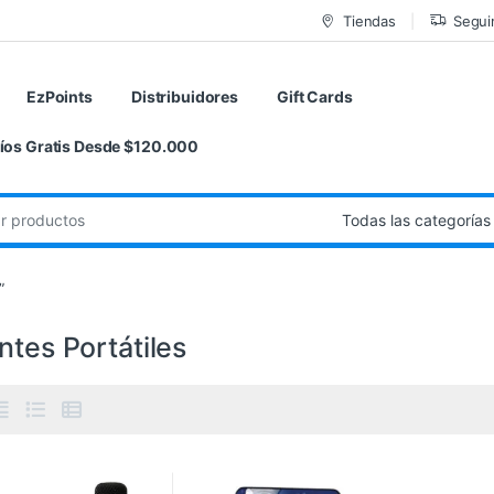
Tiendas
Segui
EzPoints
Distribuidores
Gift Cards
íos Gratis Desde $120.000
de:
”
ntes Portátiles