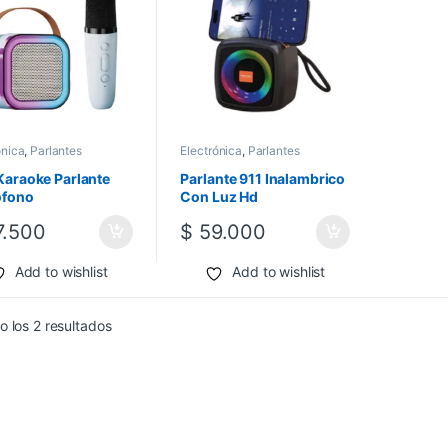
ónica
,
Parlantes
Electrónica
,
Parlantes
les
Portátiles
Karaoke Parlante
Parlante 911 Inalambrico
ofono
Con Luz Hd
.500
$
59.000
Add to wishlist
Add to wishlist
 los 2 resultados