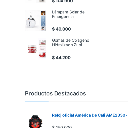
$
104.900
Lámpara Solar de
Emergencia
$
49.000
Gomas de Colágeno
Hidrolizado Zupi
$
44.200
Productos Destacados
Reloj oficial América De Cali AME2330-
$
150.000